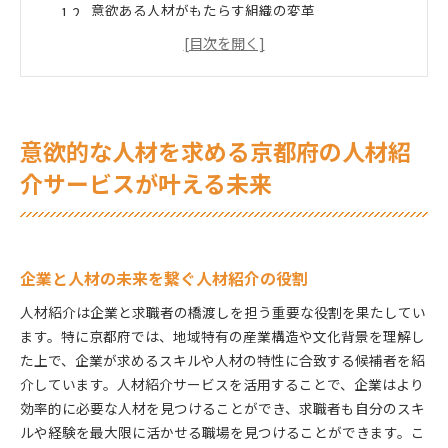
意欲ある人材がもたらす組織の変革
京都府における人材紹介の可能性と展望
人材紹介が支える地域の経済成長
意欲のある求職者が地域にもたらす影響
人材紹介を通じたキャリアアップの実現
意欲的な人材を求める京都府の人材紹
京都で意欲を引き出す人材紹介の魅力とは
意欲を引き出すためのサポート体制
介サービスが叶える未来
京都の魅力を活かした人材紹介の特徴
求職者の可能性を最大限に伸ばす理由
意欲的な人材が選ぶ京都での働き方
企業と人材の未来を繋ぐ人材紹介の役割
人材紹介を通じたスキルアップの方法
人材紹介は企業と求職者の橋渡しを担う重要な役割を果たしてい
地域特有の魅力がある職場環境の提案
ます。特に京都府では、地域特有の産業構造や文化背景を理解し
地域に根差した京都府の人材紹介で意欲的な未来を創
た上で、企業が求めるスキルや人材の特性に合致する候補者を紹
る
介しています。人材紹介サービスを活用することで、企業はより
地域経済を支える人材の育成
効率的に必要な人材を見つけることができ、求職者も自分のスキ
地域のニーズに応じた人材紹介のアプローチ
ルや経験を最大限に活かせる職場を見つけることができます。こ