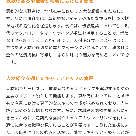
意欲のある求職者が地域にもたらす影響
求職者の目を引く求人情報の提供
意欲的な求職者は、地域社会において多大な影響をもたらしま
意欲ある求職者が選ぶ人材紹介の理由
す。特に京都府では、革新的なアイデアや新たな視点を持つ人材
人材紹介を選ぶ上での重要なポイント
が地域の活性化を促進します。例えば、伝統産業においても、現
京都府で意欲的に働くための人材紹介サービスの活用
代のテクノロジーやマーケティング手法を活用することで、新た
法
な価値を創出することが可能です。人材紹介サービスを通じて、
理想の職場を見つけるためのステップ
意欲ある人材が適切な企業とマッチングされることで、地域社会
全体の経済成長に寄与し、さらに地域の魅力を高めることができ
意欲を最大限に活かす職場選びのポイント
ます。
キャリアプランに基づく就職活動の進め方
人材紹介を利用した効果的なスキルアップ
人材紹介を通じたキャリアアップの実現
求職者の夢を叶えるためのサポート活用法
人材紹介サービスは、求職者のキャリアアップを実現するための
就職後のフォローアップ体制の重要性
重要なサポート役として機能します。京都府においては、地域特
有の産業における専門的なスキルの育成が求められており、人材
紹介はその架け橋となります。特に、求職者の意欲を最大限に引
き出すために、定期的な面談やキャリアカウンセリングを行い、
適性に合った職種を見つけることが重要です。こうした支援によ
り、求職者は自分の強みを活かし、着実にキャリアを築くことが