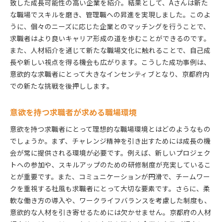
致した成長可能性の高い企業を紹介。結果として、Aさんは新た
な職場でスキルを磨き、管理職への昇進を実現しました。このよ
うに、個々のニーズに応じた企業とのマッチングを行うことで、
求職者はより良いキャリア形成の道を歩むことができるのです。
また、人材紹介を通じて新たな職場文化に触れることで、自己成
長や新しい視点を得る機会も広がります。こうした成功事例は、
意欲的な求職者にとって大きなインセンティブとなり、京都府内
での新たな挑戦を後押しします。
意欲を持つ求職者が求める職場環境
意欲を持つ求職者にとって理想的な職場環境とはどのようなもの
でしょうか。まず、チャレンジ精神を引き出すためには成長の機
会が常に提供される環境が必要です。例えば、新しいプロジェク
トへの参加や、スキルアップのための研修制度が充実しているこ
とが重要です。また、コミュニケーションが円滑で、チームワー
クを重視する社風も求職者にとって大切な要素です。さらに、柔
軟な働き方の導入や、ワークライフバランスを考慮した制度も、
意欲的な人材を引き寄せるためには欠かせません。京都府の人材