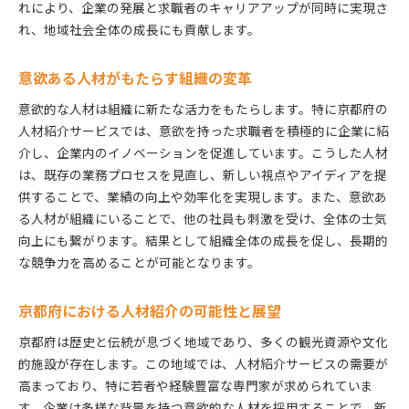
京都独自の文化を活かした人材育成
れにより、企業の発展と求職者のキャリアアップが同時に実現さ
れ、地域社会全体の成長にも貢献します。
地域密着型の支援がもたらす効果
地域活性化に寄与する人材紹介の重要性
意欲ある人材がもたらす組織の変革
地域ネットワークを活用した求人情報の提供
京都府の人材紹介が提供する意欲を引き出すサポート
意欲的な人材は組織に新たな活力をもたらします。特に京都府の
体制
人材紹介サービスでは、意欲を持った求職者を積極的に企業に紹
介し、企業内のイノベーションを促進しています。こうした人材
個々の強みを活かすカウンセリング方法
は、既存の業務プロセスを見直し、新しい視点やアイディアを提
意欲を引き出すための具体的な支援策
供することで、業績の向上や効率化を実現します。また、意欲あ
企業とのマッチング成功事例
る人材が組織にいることで、他の社員も刺激を受け、全体の士気
スキルアップをサポートする教育プログラム
向上にも繋がります。結果として組織全体の成長を促し、長期的
モチベーション維持のためのフォロー体制
な競争力を高めることが可能となります。
求職者の成長を促すフィードバックの仕組み
意欲的な求職者が集まる京都の人材紹介サービス
京都府における人材紹介の可能性と展望
京都での求職者の動機とニーズ
京都府は歴史と伝統が息づく地域であり、多くの観光資源や文化
意欲的な人材を引き寄せる魅力とは
的施設が存在します。この地域では、人材紹介サービスの需要が
高まっており、特に若者や経験豊富な専門家が求められていま
求職者が人材紹介を選ぶ理由
す。企業は多様な背景を持つ意欲的な人材を採用することで、新