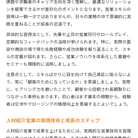
課題や求職者のキャリア志向を深く理解し、最適なソリューショ
ンを提案できるかが差別化のポイントとなります。営業スキルの
習得は一朝一夕ではありませんが、日々の業務の中で意識的に実
践を重ねることが成長の近道です。
具体的な習得法として、先輩や上司の営業同行やロールプレイ、
定期的なフィードバックの活用が挙げられます。特に、実際の面
談や商談の場で得た失敗経験や成功体験を振り返ることで、スキ
ルの定着が図れます。さらに、営業ノウハウを体系化した書籍や
セミナーも積極的に活用しましょう。
注意点として、スキルばかりに目を向けて自己満足に陥らないよ
う、常に「顧客のためになっているか」を意識しましょう。実際
に、ヒアリング力を磨いたことで、顧客から信頼され長期取引に
つながった事例もあります。初心者はまず基本の傾聴から、経験
者は交渉やクロージングの精度向上を意識するとよいでしょう。
人材紹介営業の実践技術と成長のステップ
人材紹介営業で成果を上げるためには、実践的な営業技術を段階
的に身につけることが重要です。まずは求人開拓や候補者集客な