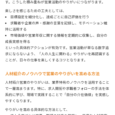
す。こうした積み重ねが営業活動のやりがいにつながります。
人材紹介営業でやばい状況を乗り越えるヒント
楽しさを感じるための工夫としては、
人材紹介営業コツと向いてる人の見分け方
目標設定を細分化し、達成ごとに自己評価を行う
市場価値を高める人材紹介営業の実践技術
求職者や企業の声・感謝の言葉を記録し、モチベーション維
人材紹介営業で市場価値を上げる具体的な方法
持に活用する
市場価値や営業年収に関する情報を定期的に収集し、自分の
人材紹介営業スキル習得で市場価値を高める秘訣
成長実感を得る
人材紹介営業の実践技術と成長のステップ
といった具体的アクションが有効です。営業活動が単なる数字追
人材紹介求人開拓で市場価値を高めるポイント
求にならないよう、「人の人生に関わる」やりがいを再認識する
人材紹介営業で年収アップを目指す技術習得
ことが、日々の仕事を楽しくするコツとなります。
人材紹介営業で高年収を目指すには何が重要か
人材紹介営業で年収を上げるための戦略
人材紹介のノウハウで営業のやりがいを高める方法
人材紹介営業における高年収の実現ノウハウ
人材紹介営業のやりがいは、業界特有のノウハウを活用すること
人材紹介営業で年収アップを叶える考え方
で一層高まります。特に、求人開拓や求職者フォローの手法を体
人材紹介営業年収を伸ばすための具体策
系的に学び、現場で実践することで「自分の介在価値」を実感し
人材紹介営業で高年収を目指す重要ポイント
やすくなります。
きついを乗り越えた人材紹介営業の成功体験
やりがいを高める具体的な方法として、
人材紹介営業のきつい時期を乗り越える秘訣