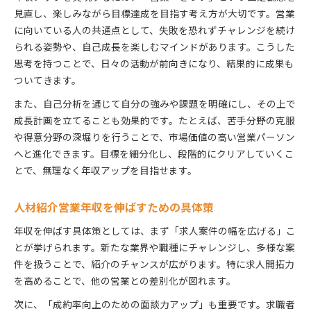
見直し、楽しみながら目標達成を目指す考え方が大切です。営業
に向いている人の共通点として、失敗を恐れずチャレンジを続け
られる姿勢や、自己成長を楽しむマインドがあります。こうした
思考を持つことで、日々の活動が前向きになり、結果的に成果も
ついてきます。
また、自己分析を通じて自分の強みや課題を明確にし、その上で
成長計画を立てることも効果的です。たとえば、苦手分野の克服
や得意分野の深堀りを行うことで、市場価値の高い営業パーソン
へと進化できます。目標を細分化し、段階的にクリアしていくこ
とで、無理なく年収アップを目指せます。
人材紹介営業年収を伸ばすための具体策
年収を伸ばす具体策としては、まず「求人案件の幅を広げる」こ
とが挙げられます。新たな業界や職種にチャレンジし、多様な案
件を扱うことで、紹介のチャンスが広がります。特に求人開拓力
を高めることで、他の営業との差別化が図れます。
次に、「成約率向上のための面談力アップ」も重要です。求職者