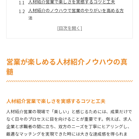
人材紹介営業で楽しさを実感するコツと工夫
人材紹介のノウハウで営業のやりがいを高める方
法
人材紹介営業がやばいと感じる瞬間の乗り越え方
人材紹介営業を楽しい仕事へ変える思考法
人材紹介で営業成果を伸ばすための実践ポイント
自己分析から始まる人材紹介営業の成長法
営業が楽しめる人材紹介ノウハウの真
人材紹介営業で役立つ自己分析の方法と実践
人材紹介の自己分析で営業スキルを伸ばす手順
髄
人材紹介営業が成長するための自己理解のポイン
ト
人材紹介営業の適性を見極める自己分析術
人材紹介営業で楽しさを実感するコツと工夫
人材紹介営業に向いてる人の特徴と分析のコツ
人材紹介営業の現場で「楽しい」と感じるためには、成果だけで
向いてる人が知る人材紹介営業のヒント集
なく日々のプロセスに目を向けることが重要です。例えば、求人
人材紹介営業に向いてる人が実践するノウハウ
企業と求職者の間に立ち、双方のニーズを丁寧にヒアリングし、
人材紹介営業で成果を出す人の思考と行動習慣
最適なマッチングを実現できた時には大きな達成感を得られま
人材紹介営業が楽しいと感じる人の共通点