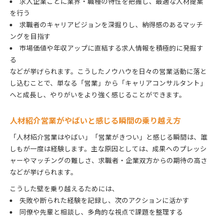
求人企業ごとに業界・職種の特性を把握し、最適な人材提案
人材紹介営業できつい経験から学ぶ成長術
を行う
求職者のキャリアビジョンを深掘りし、納得感のあるマッチ
人材紹介営業がきついと感じた時の乗り越え方
ングを目指す
人材紹介営業で成功体験を積むための工夫
市場価値や年収アップに直結する求人情報を積極的に発掘す
人材紹介営業がやばい状況から逆転する方法
る
などが挙げられます。こうしたノウハウを日々の営業活動に落と
し込むことで、単なる「営業」から「キャリアコンサルタント」
へと成長し、やりがいをより強く感じることができます。
人材紹介営業がやばいと感じる瞬間の乗り越え方
「人材紹介営業はやばい」「営業がきつい」と感じる瞬間は、誰
しもが一度は経験します。主な原因としては、成果へのプレッシ
ャーやマッチングの難しさ、求職者・企業双方からの期待の高さ
などが挙げられます。
こうした壁を乗り越えるためには、
失敗や断られた経験を記録し、次のアクションに活かす
同僚や先輩と相談し、多角的な視点で課題を整理する