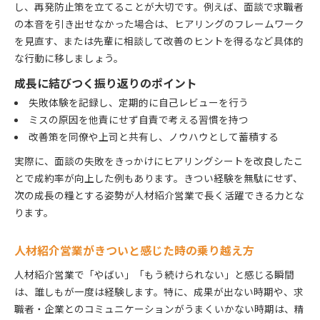
し、再発防止策を立てることが大切です。例えば、面談で求職者
の本音を引き出せなかった場合は、ヒアリングのフレームワーク
を見直す、または先輩に相談して改善のヒントを得るなど具体的
な行動に移しましょう。
成長に結びつく振り返りのポイント
失敗体験を記録し、定期的に自己レビューを行う
ミスの原因を他責にせず自責で考える習慣を持つ
改善策を同僚や上司と共有し、ノウハウとして蓄積する
実際に、面談の失敗をきっかけにヒアリングシートを改良したこ
とで成約率が向上した例もあります。きつい経験を無駄にせず、
次の成長の糧とする姿勢が人材紹介営業で長く活躍できる力とな
ります。
人材紹介営業がきついと感じた時の乗り越え方
人材紹介営業で「やばい」「もう続けられない」と感じる瞬間
は、誰しもが一度は経験します。特に、成果が出ない時期や、求
職者・企業とのコミュニケーションがうまくいかない時期は、精