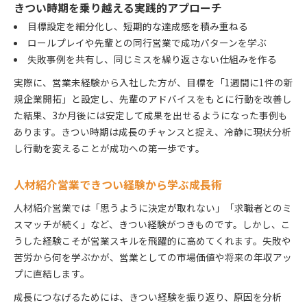
きつい時期を乗り越える実践的アプローチ
目標設定を細分化し、短期的な達成感を積み重ねる
ロールプレイや先輩との同行営業で成功パターンを学ぶ
失敗事例を共有し、同じミスを繰り返さない仕組みを作る
実際に、営業未経験から入社した方が、目標を「1週間に1件の新
規企業開拓」と設定し、先輩のアドバイスをもとに行動を改善し
た結果、3か月後には安定して成果を出せるようになった事例も
あります。きつい時期は成長のチャンスと捉え、冷静に現状分析
し行動を変えることが成功への第一歩です。
人材紹介営業できつい経験から学ぶ成長術
人材紹介営業では「思うように決定が取れない」「求職者とのミ
スマッチが続く」など、きつい経験がつきものです。しかし、こ
うした経験こそが営業スキルを飛躍的に高めてくれます。失敗や
苦労から何を学ぶかが、営業としての市場価値や将来の年収アッ
プに直結します。
成長につなげるためには、きつい経験を振り返り、原因を分析