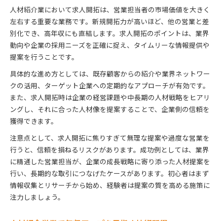
人材紹介業において求人開拓は、営業担当者の市場価値を大きく
左右する重要な業務です。新規開拓力が高いほど、他の営業と差
別化でき、高年収にも直結します。求人開拓のポイントは、業界
動向や企業の採用ニーズを正確に捉え、タイムリーな情報提供や
提案を行うことです。
具体的な進め方としては、既存顧客からの紹介や業界ネットワー
クの活用、ターゲット企業への定期的なアプローチが有効です。
また、求人開拓時は企業の経営課題や中長期の人材戦略をヒアリ
ングし、それに合った人材像を提案することで、企業側の信頼を
獲得できます。
注意点として、求人開拓に焦りすぎて無理な提案や過度な営業を
行うと、信頼を損ねるリスクがあります。成功例としては、業界
に精通した営業担当が、企業の成長戦略に寄り添った人材提案を
行い、長期的な取引につなげたケースがあります。初心者はまず
情報収集とリサーチから始め、経験者は提案の質を高める施策に
注力しましょう。