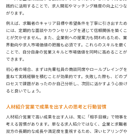
践的に活用することで、求人開拓やマッチング精度の向上につな
がります。
例えば、求職者のキャリア目標や希望条件を丁寧に引き出すため
には、定期的な面談やカウンセリングを通じて信頼関係を築くこ
とが欠かせません。また、企業側への提案力も問われるため、業
界動向や求人市場価値の把握も必須です。これらのスキルを磨く
ことで、自分自身の営業スキルと市場価値を同時に高めることが
できます。
初心者の場合、まずは先輩社員の商談同席やロールプレイングを
重ねて実践経験を積むことが効果的です。失敗した際も、どのプ
ロセスで課題があったのか自己分析し、次回に活かすよう心掛け
ると良いでしょう。
人材紹介営業で成果を出す人の思考と行動習慣
人材紹介営業で高い成果を出す人は、常に「相手目線」で物事を
考える習慣があります。単なる求人紹介ではなく、企業と求職者
双方の長期的な成長や満足度を重視するため、深いヒアリングや