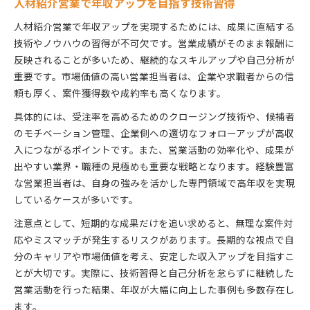
人材紹介営業で年収アップを目指す技術習得
人材紹介営業で年収アップを実現するためには、成果に直結する
技術やノウハウの習得が不可欠です。営業成績がそのまま報酬に
反映されることが多いため、継続的なスキルアップや自己分析が
重要です。市場価値の高い営業担当者は、企業や求職者からの信
頼も厚く、案件獲得数や成約率も高くなります。
具体的には、受注率を高めるためのクロージング技術や、候補者
のモチベーション管理、企業側への適切なフォローアップが高収
入につながるポイントです。また、営業活動の効率化や、成果が
出やすい業界・職種の見極めも重要な戦略となります。経験豊富
な営業担当者は、自身の強みを活かした専門領域で高年収を実現
しているケースが多いです。
注意点として、短期的な成果だけを追い求めると、無理な案件対
応やミスマッチが発生するリスクがあります。長期的な視点で自
分のキャリアや市場価値を考え、安定した収入アップを目指すこ
とが大切です。実際に、技術習得と自己分析を怠らずに継続した
営業活動を行った結果、年収が大幅に向上した事例も多数存在し
ます。