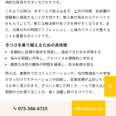
神的な負担が大きくなりがちです。
このような時は、まず一人で抱え込まず、上司や同僚、他部署の
経験者に相談することが大切です。第三者の視点からアドバイス
をもらうことで、新たな解決策や気づきを得やすくなります。ま
た、仕事以外の時間でリフレッシュし、心身のバランスを整える
ことも重要なポイントです。
きつさを乗り越えるための具体策
定期的に目標や進捗を見直し、達成できた点を評価する
悩みを周囲に共有し、アドバイスを積極的に求める
適度な休息や趣味の時間を確保し、気分転換を図る
例えば、業務外でのコミュニケーションや、社内勉強会への参加
がきっかけでモチベーションが回復し、営業成績が上向いたケー
スも多く見られます。きついと感じた時こそ、一人で抱え込まず
周囲の力を借りることが、長く活躍し続けるコツです。
人材紹介営業で成功体験を積むための工夫
075-366-6735
お問い合わせはこちら
人材紹介営業において成功体験を積み重ねることは、市場価値の