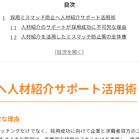
目次
採用ミスマッチ防止へ人材紹介サポート活用術
人材紹介のサポートが採用成功に不可欠な理由
人材紹介を活用したミスマッチ防止策の全体像
人材紹介会社一覧から選ぶポイントと注意点
人材紹介営業の実態と信頼できる活用法とは
人材紹介のサポートが現場にもたらす効果と工夫
人材紹介を通じた見極め力強化の秘訣
人材紹介で押さえるべき見極め基準とは何か
へ人材紹介サポート活用術
絶対に採用してはいけない人材の特徴と対応策
人材紹介会社おすすめの選び方とその理由
人材紹介免許を持つ会社の安心ポイントを解説
欠な理由
人材紹介と人材派遣の違いが見極めに役立つ理由
マッチングだけでなく、採用成功に向けて企業と求職者双方の
人材紹介サポートで掴む採用成功の道