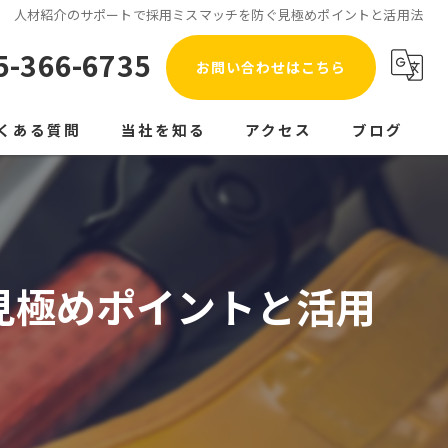
人材紹介のサポートで採用ミスマッチを防ぐ見極めポイントと活用法
5-366-6735
お問い合わせはこちら
くある質問
当社を知る
アクセス
ブログ
警備員
コラム
仲居
接客業
見極めポイントと活用
短期
日払い