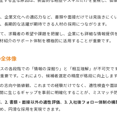
生する主な原因は、表面的な経歴やスキルだけを重視し、価
人材紹介のサポートが採用成功率を高める理由
人材紹介会社ベンチャーの新しいサポート事例
、企業文化への適応力など、書類や面接だけでは見抜きにく
人材紹介会社大手ランキングの活用メリット
、長期的な活躍が期待できる人材の採用につながります。
人材紹介エージェント違いを知る重要性とは
て、求職者の希望や課題を把握し、企業にも詳細な情報提供
人材紹介で得られる無料サポートの実態解説
材紹介のサポート体制を積極的に活用することが重要です。
現場で役立つ人材紹介見極め基準とは
現場視点で見る人材紹介サポートの強み
の全体像
人材紹介で重視される見極めポイントの整理法
人材紹介と他サービスの違いを知る意義
スの各段階での「情報の深掘り」と「相互理解」が不可欠で
重要です。これにより、候補者選定の精度が格段に向上しま
人材紹介免許の有無と現場での安心感の関係
人材紹介営業の実態と信頼できる選び方
アの志向や価値観、これまでの経験だけでなく、適性検査や面
人材紹介の違いを知り最適なサポート選び
間に生じるギャップを事前に明確化することが、ミスマッチ
人材紹介エージェント違いが採用結果に与える影響
底
、
2. 書類・面接以外の適性評価
、
3. 入社後フォロー体制の構
人材紹介会社ベンチャーと大手の比較ポイント
め、円滑な採用を実現できます。
人材紹介会社一覧から自社に合う選び方解説