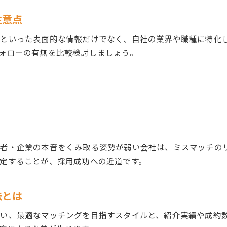
人材紹介と人材派遣の違いで得られるメリット
注意点
人材紹介免許を持つ会社選びの安心材料とは
」といった表面的な情報だけでなく、自社の業界や職種に特化
採用品質を高める人材紹介活用ポイント
ォローの有無を比較検討しましょう。
人材紹介を使った採用品質向上の具体策
人材紹介会社おすすめの活用方法まとめ
人材紹介免許取得企業が提供するサポート力
人材紹介会社一覧を参考にした運用ポイント
人材紹介エージェント違いがもたらす採用の質
職者・企業の本音をくみ取る姿勢が弱い会社は、ミスマッチの
定することが、採用成功への近道です。
法とは
い、最適なマッチングを目指すスタイルと、紹介実績や成約